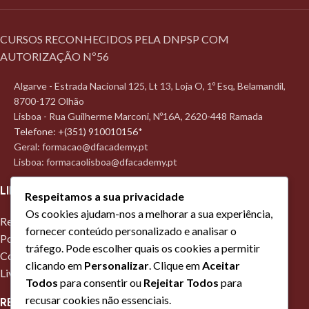
CURSOS RECONHECIDOS PELA DNPSP COM
AUTORIZAÇÃO Nº56
Algarve - Estrada Nacional 125, Lt 13, Loja O, 1º Esq, Belamandil,
8700-172 Olhão
Lisboa - Rua Guilherme Marconi, Nº16A, 2620-448 Ramada
Telefone: +(351) 910010156*
Geral: formacao@dfacademy.pt
Lisboa: formacaolisboa@dfacademy.pt
LINKS ÚTEIS
Respeitamos a sua privacidade
Os cookies ajudam-nos a melhorar a sua experiência,
Regulamento Interno da formação profissional
fornecer conteúdo personalizado e analisar o
Política Privacidade
tráfego. Pode escolher quais os cookies a permitir
Contactos
clicando em
Personalizar
. Clique em
Aceitar
Livro de Reclamações Online
Todos
para consentir ou
Rejeitar Todos
para
recusar cookies não essenciais.
REDES SOCIAIS