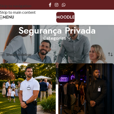
Skip to navigation
Skip to main content
MENU
MOODLE
Segurança Privada
Categories
Início
Segurança Privada
A mostrar todos os 7 resultados
Show sidebar