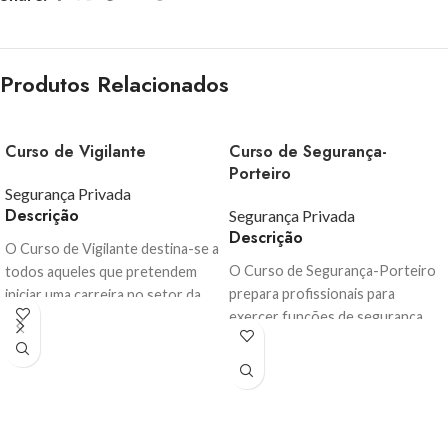
Produtos Relacionados
Curso de Vigilante
Curso de Segurança-
Porteiro
Segurança Privada
Descrição
Segurança Privada
Descrição
O Curso de Vigilante destina-se a
O Curso de Segurança-Porteiro
todos aqueles que pretendem
prepara profissionais para
iniciar uma carreira no setor da
exercer funções de segurança
segurança privada, adquirindo as
em estabelecimentos de
competências técnicas, legais e
restauração e bebidas,
operacionais necessárias para o
nomeadamente bares, discotecas
exercício da função.
Durante a
e espaços de diversão noturna.
A
formação, os participantes
formação aborda os aspetos
desenvolvem conhecimentos que