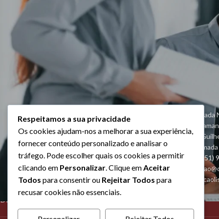
No products added in the compare list. You must add some pr
compare them. You will find a lot of interesting products on our 
Algarve - Estrada N
Respeitamos a sua privacidade
O, 1º Esq, Belama
Os cookies ajudam-nos a melhorar a sua experiência,
Lisboa - Rua Guil
fornecer conteúdo personalizado e analisar o
2620-448 Ramada
tráfego. Pode escolher quais os cookies a permitir
Telefone: +(351)
clicando em
Personalizar
. Clique em
Aceitar
Geral: formacao@
Lisboa: formacao
Todos
para consentir ou
Rejeitar Todos
para
CURSOS RECONHECIDOS PELA
recusar cookies não essenciais.
DNPSP COM AUTORIZAÇÃO Nº56
Personalizar
Rejeitar Todos