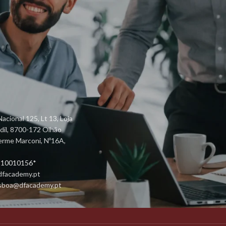
oducts to
"Shop" page.
RETURN TO SHOP
LINKS ÚTEIS
acional 125, Lt 13, Loja
ndil, 8700-172 Olhão
Regulamento Interno da formação
herme Marconi, Nº16A,
profissional
 910010156*
Política Privacidade
dfacademy.pt
Contactos
lisboa@dfacademy.pt
Livro de Reclamações Online