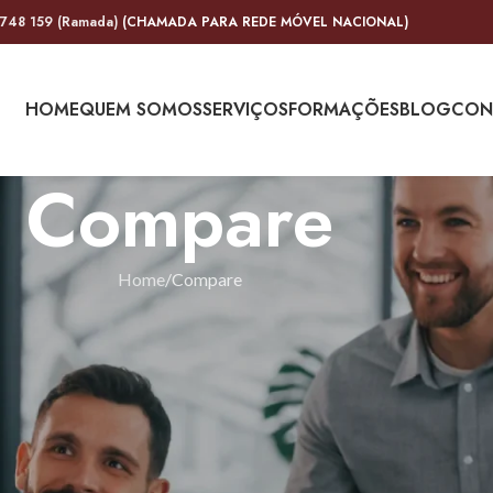
 748 159 (Ramada)
(CHAMADA PARA REDE MÓVEL NACIONAL)
HOME
QUEM SOMOS
SERVIÇOS
FORMAÇÕES
BLOG
CON
Compare
Home
Compare
mpare list is empty.