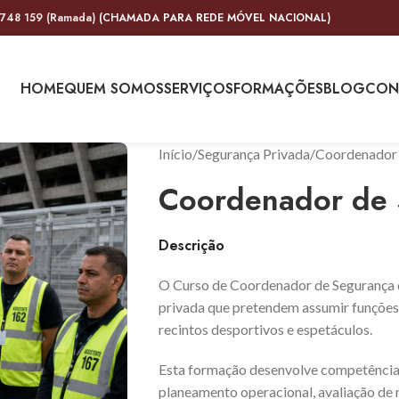
 748 159 (Ramada)
(CHAMADA PARA REDE MÓVEL NACIONAL)
HOME
QUEM SOMOS
SERVIÇOS
FORMAÇÕES
BLOG
CON
Início
Segurança Privada
Coordenador 
Coordenador de 
Descrição
O Curso de Coordenador de Segurança de
privada que pretendem assumir funções
recintos desportivos e espetáculos.
Esta formação desenvolve competência
planeamento operacional, avaliação de 