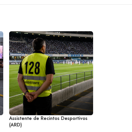
Assistente de Recintos Desportivos
Especializaçã
(ARD)
Segurança Priva