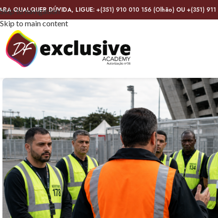
ARA QUALQUER DÚVIDA, LIGUE:
+(351) 910 010 156 (Olhão)
OU
+(351) 911
Skip to navigation
Skip to main content