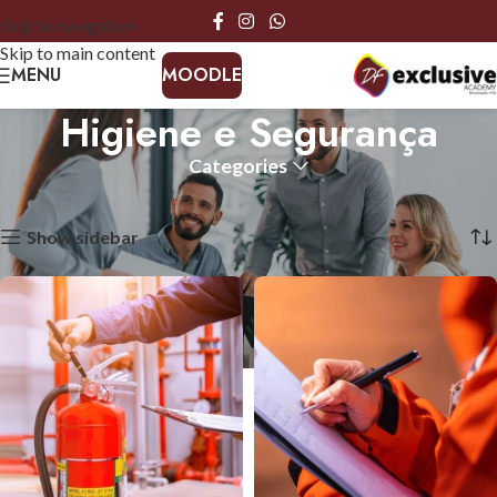
Skip to navigation
Skip to main content
MENU
MOODLE
Higiene e Segurança
Categories
Início
Higiene e Segurança
A mostrar todos os 4 resultados
Show sidebar