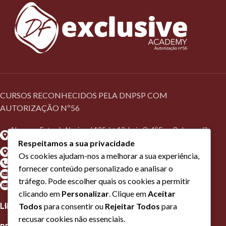
CURSOS RECONHECIDOS PELA DNPSP COM
AUTORIZAÇÃO Nº56
Algarve - Estrada Nacional 125, Lt 13, Loja O, 1º Esq, Belamandil,
8700-172 Olhão
Respeitamos a sua privacidade
Lisboa - Rua Guilherme Marconi, Nº16A, 2620-448 Ramada
Os cookies ajudam-nos a melhorar a sua experiência,
Telefone: +(351) 910010156*
fornecer conteúdo personalizado e analisar o
Geral: formacao@dfacademy.pt
tráfego. Pode escolher quais os cookies a permitir
Lisboa: formacaolisboa@dfacademy.pt
clicando em
Personalizar
. Clique em
Aceitar
LINKS ÚTEIS
Todos
para consentir ou
Rejeitar Todos
para
recusar cookies não essenciais.