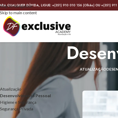
ARA QUALQUER DÚVIDA, LIGUE:
+(351) 910 010 156 (Olhão)
OU
+(351) 911
Skip to navigation
Skip to main content
Desen
ATUALIZAÇÃO
DESE
CURSOS
Início
Desenvolvim
Atualização
Desenvolvimento Pessoal
Higiene e Segurança
Segurança Privada