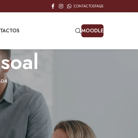
CONTACTOS
FAQS
TACTOS
MOODLE
soal
ADA
18
24