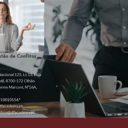
tão de Conflitos
essoal
LINKS ÚTEIS
acional 125, Lt 13, Loja
ndil, 8700-172 Olhão
Regulamento Interno da formação
herme Marconi, Nº16A,
profissional
 910010156*
Política Privacidade
dfacademy.pt
Contactos
lisboa@dfacademy.pt
Livro de Reclamações Online