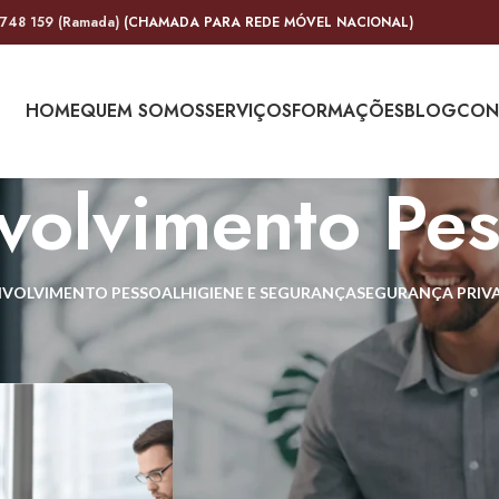
 748 159 (Ramada)
(CHAMADA PARA REDE MÓVEL NACIONAL)
HOME
QUEM SOMOS
SERVIÇOS
FORMAÇÕES
BLOG
CON
volvimento Pes
NVOLVIMENTO PESSOAL
HIGIENE E SEGURANÇA
SEGURANÇA PRIV
ento Pessoal
Show
9
12