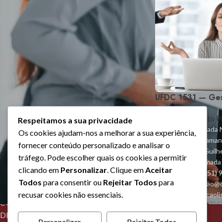
UFDC 1531 — Ges
Desenvolvimento P
Respeitamos a sua privacidade
Algarve - Estrada N
Os cookies ajudam-nos a melhorar a sua experiência,
O, 1º Esq, Belama
fornecer conteúdo personalizado e analisar o
Lisboa - Rua Guil
tráfego. Pode escolher quais os cookies a permitir
2620-448 Ramada
clicando em
Personalizar
. Clique em
Aceitar
Telefone: +(351)
Todos
para consentir ou
Rejeitar Todos
para
Geral: formacao@
recusar cookies não essenciais.
Lisboa: formacao
CURSOS RECONHECIDOS PELA
DNPSP COM AUTORIZAÇÃO Nº56
Personalizar
Rejeitar Todos