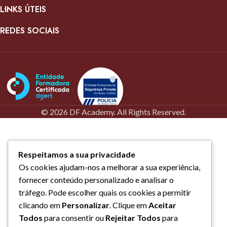
Quer inscrever-se num
curso? Precisa de mais
LINKS ÚTEIS
curso? Precisa de mais
informações?
REDES SOCIAIS
informações?
Fale connosco
Fale connosco
Vamos entrar em contacto
consigo com a maior brevidade
Vamos entrar em contacto
possível.
consigo com a maior brevidade
possível.
© 2026 DF Academy. All Rights Reserved.
Respeitamos a sua privacidade
Os cookies ajudam-nos a melhorar a sua experiência,
fornecer conteúdo personalizado e analisar o
tráfego. Pode escolher quais os cookies a permitir
clicando em
Personalizar
. Clique em
Aceitar
Todos
para consentir ou
Rejeitar Todos
para