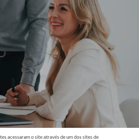
údo e práticas desses sites e não podemos
iços desejados.
s. Se você tiver alguma dúvida sobre como
 em toda a Web e limitar o número de vezes que
os. Os cookies de publicidade comportamental
 anonimamente seus interesses e apresentando
es acessaram o site através de um dos sites de