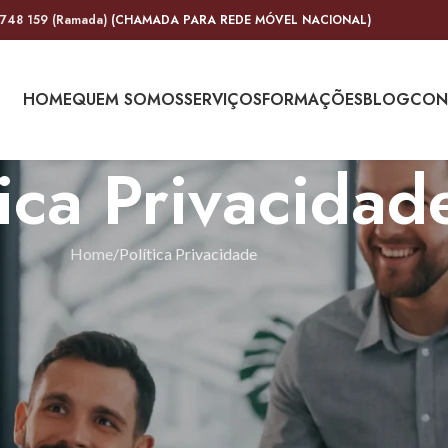
 748 159 (Ramada)
(CHAMADA PARA REDE MÓVEL NACIONAL)
HOME
QUEM SOMOS
SERVIÇOS
FORMAÇÕES
BLOG
CON
tica Privacidad
Home
Política Privacidade
y respeitar a sua privacidade em relação a qualquer informação s
amos delas para lhe fornecer um serviço. Fazemo-lo por meios jus
e como será usado.
 para fornecer o serviço solicitado. Quando armazenamos dados,