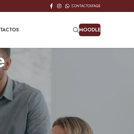
CONTACTOS
FAQS
TACTOS
MOODLE
e
ua que possamos coletar no site DF Academy, e
tos e legais, com o seu conhecimento e
 protegemos dentro de meios comercialmente