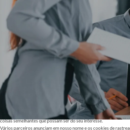
aceitáveis ​​para evitar perdas e roubos, bem como acesso, divulga
Não compartilhamos informações de identificação pessoal publica
O nosso site pode ter links para sites externos que não são opera
aceitar responsabilidade por suas respectivas
políticas de privac
Você é livre para recusar a nossa solicitação de informações pess
O uso continuado de nosso site será considerado como aceitação 
lidamos com dados do usuário e informações pessoais, entre em 
O serviço Google AdSense que usamos para veicular publicidade u
um determinado anúncio é exibido para você.
Para mais informações sobre o Google AdSense, consulte as FAQs
Utilizamos anúncios para compensar os custos de funcionamento 
usados ​​por este site foram projetados para garantir que você fo
coisas semelhantes que possam ser do seu interesse.
Vários parceiros anunciam em nosso nome e os cookies de rastream