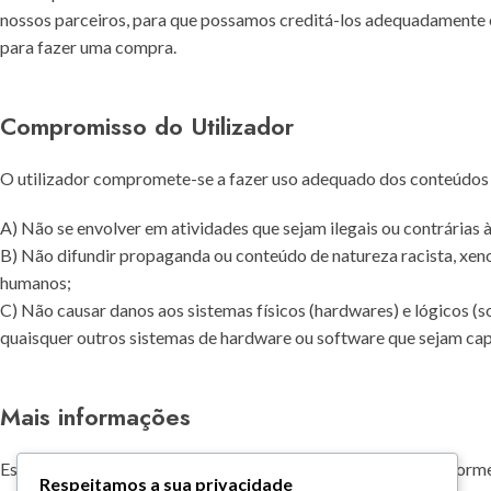
nossos parceiros, para que possamos creditá-los adequadamente e
para fazer uma compra.
Compromisso do Utilizador
O utilizador compromete-se a fazer uso adequado dos conteúdos e
A) Não se envolver em atividades que sejam ilegais ou contrárias à
B) Não difundir propaganda ou conteúdo de natureza racista, xenofó
humanos;
C) Não causar danos aos sistemas físicos (hardwares) e lógicos (s
quaisquer outros sistemas de hardware ou software que sejam ca
Mais informações
Esperemos que esteja esclarecido e, como mencionado anteriorment
Respeitamos a sua privacidade