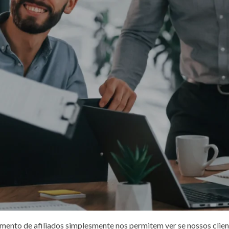
ção, cópia, uso ou modificação não autorizados.
mente ou com terceiros, exceto quando exigido por lei.
dos por nós. Esteja ciente de que não temos controle sobre o conte
idade
.
oais, entendendo que talvez não possamos fornecer alguns dos serv
de nossas práticas em torno de privacidade e informações pessoai
contacto connosco.
sa um cookie DoubleClick para veicular anúncios mais relevantes
 oficiais sobre privacidade do Google AdSense.
deste site e fornecer financiamento para futuros desenvolviment
rneça os anúncios mais relevantes sempre que possível, rastreando
ento de afiliados simplesmente nos permitem ver se nossos client