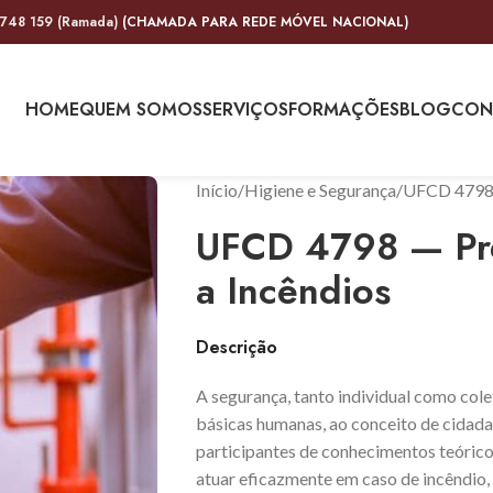
 748 159 (Ramada)
(CHAMADA PARA REDE MÓVEL NACIONAL)
HOME
QUEM SOMOS
SERVIÇOS
FORMAÇÕES
BLOG
CON
Início
Higiene e Segurança
UFCD 4798 
UFCD 4798 — Pr
a Incêndios
Descrição
A segurança, tanto individual como cole
básicas humanas, ao conceito de cidad
participantes de conhecimentos teóricos
atuar eficazmente em caso de incêndio,