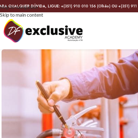
ARA QUALQUER DÚVIDA, LIGUE:
+(351) 910 010 156 (Olhão)
OU
+(351) 911
Skip to navigation
Skip to main content