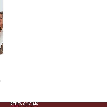
a
REDES SOCIAIS
s