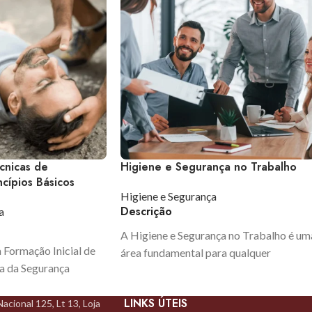
nicas de
Higiene e Segurança no Trabalho
cípios Básicos
Higiene e Segurança
Descrição
a
A Higiene e Segurança no Trabalho é um
a Formação Inicial de
área fundamental para qualquer
ea da Segurança
organização. A legislação portuguesa,
.º 304/2021, de 17 de
nomeadamente a Lei n.º 102/2009 de 10
LINKS ÚTEIS
rte do Catálogo
acional 125, Lt 13, Loja
de setembro, impõe obrigações claras à