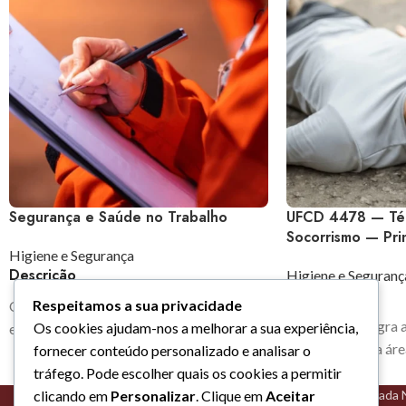
Segurança e Saúde no Trabalho
UFCD 4478 — Téc
Socorrismo — Prin
Higiene e Segurança
Descrição
Higiene e Seguranç
Descrição
Respeitamos a sua privacidade
O tema da Segurança e Saúde no Trabalho
Este curso integra 
Os cookies ajudam-nos a melhorar a sua experiência,
encontra-se cada vez mais presente na
Qualificação na ár
fornecer conteúdo personalizado e analisar o
sociedade atual, evoluindo a par com o
Privada (Portaria n
tráfego. Pode escolher quais os cookies a permitir
desenvolvimento do mercado de
dezembro) e faz pa
clicando em
Personalizar
. Clique em
Aceitar
Algarve - Estrada N
trabalho. A reformulação e atualização