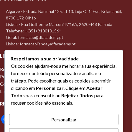
possível.
Algarve - Estrada Nacional 125, Lt 13, Loja O, 1º Esq, Belamandil,
8700-172 Olhão
Lisboa - Rua Guilherme Marconi, Nº16A, 2620-448 Ramada
Telefone: +(351) 910010156*
Geral: formacao@dfacademy.pt
Lisboa: formacaolisboa@dfacademy.pt
LINKS ÚTEIS
Respeitamos a sua privacidade
Os cookies ajudam-nos a melhorar a sua experiência,
Regulamento Interno da formação profissional
fornecer conteúdo personalizado e analisar o
Política Privacidade
tráfego. Pode escolher quais os cookies a permitir
Contactos
clicando em
Personalizar
. Clique em
Aceitar
Livro de Reclamações Online
Todos
para consentir ou
Rejeitar Todos
para
recusar cookies não essenciais.
REDES SOCIAIS
Personalizar