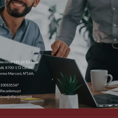
LINKS ÚTEIS
acional 125, Lt 13, Loja
ndil, 8700-172 Olhão
Regulamento Interno da formação
herme Marconi, Nº16A,
profissional
 910010156*
Política Privacidade
dfacademy.pt
Contactos
lisboa@dfacademy.pt
Livro de Reclamações Online