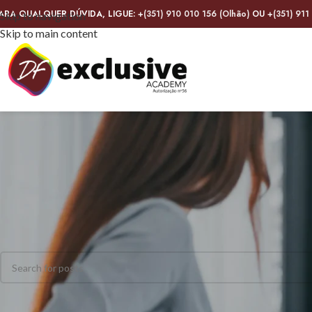
ARA QUALQUER DÚVIDA, LIGUE:
+(351) 910 010 156 (Olhão)
OU
+(351) 911
Skip to navigation
Skip to main content
Nothing Found
Apologies, but no results were found. Perhaps searching will help f