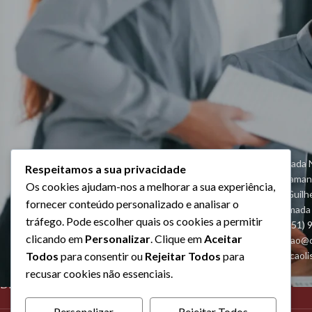
Algarve - Estrada N
Respeitamos a sua privacidade
O, 1º Esq, Belama
Os cookies ajudam-nos a melhorar a sua experiência,
Lisboa - Rua Guil
fornecer conteúdo personalizado e analisar o
2620-448 Ramada
tráfego. Pode escolher quais os cookies a permitir
Telefone: +(351)
clicando em
Personalizar
. Clique em
Aceitar
Geral: formacao@
Lisboa: formacao
Todos
para consentir ou
Rejeitar Todos
para
CURSOS RECONHECIDOS PELA
recusar cookies não essenciais.
DNPSP COM AUTORIZAÇÃO Nº56
Personalizar
Rejeitar Todos