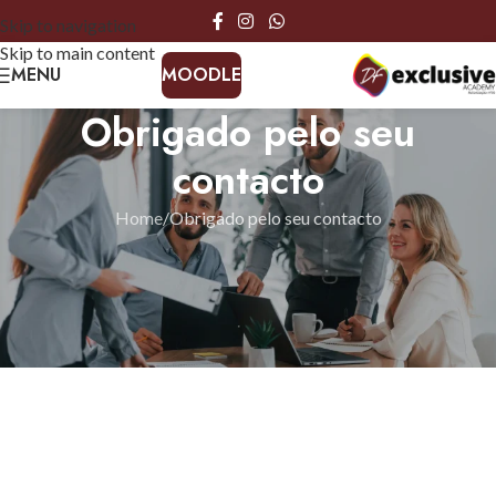
Skip to navigation
Skip to main content
MENU
MOODLE
Obrigado pelo seu
contacto
Home
Obrigado pelo seu contacto
Obrigado pelo seu contacto.
Recebemos o seu pedido de informação. A equipa da DF
Academy irá entrar em contacto consigo brevemente para dar
seguimento ao seu pedido.