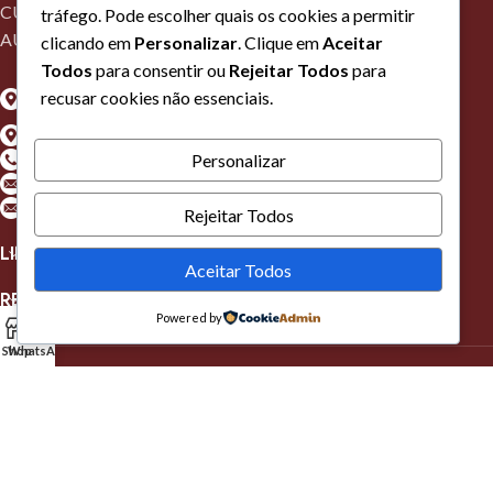
CURSOS RECONHECIDOS PELA DNPSP COM
tráfego. Pode escolher quais os cookies a permitir
AUTORIZAÇÃO Nº56
clicando em
Personalizar
. Clique em
Aceitar
Todos
para consentir ou
Rejeitar Todos
para
Algarve - Estrada Nacional 125, Lt 13, Loja O, 1º Esq, Belamandil,
recusar cookies não essenciais.
8700-172 Olhão
Lisboa - Rua Guilherme Marconi, Nº16A, 2620-448 Ramada
Telefone: +(351) 910010156*
Personalizar
Geral: formacao@dfacademy.pt
Lisboa: formacaolisboa@dfacademy.pt
Rejeitar Todos
LINKS ÚTEIS
Aceitar Todos
REDES SOCIAIS
Powered by
Shop
WhatsApp
© 2026 DF Academy. All Rights Reserved.