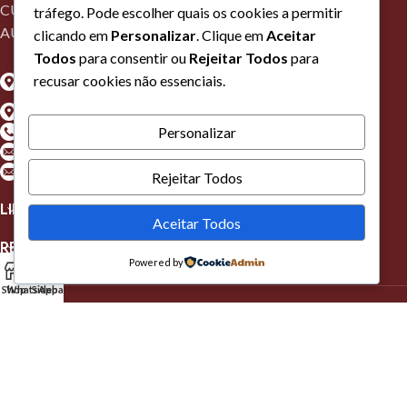
CURSOS RECONHECIDOS PELA DNPSP COM
tráfego. Pode escolher quais os cookies a permitir
AUTORIZAÇÃO Nº56
clicando em
Personalizar
. Clique em
Aceitar
Todos
para consentir ou
Rejeitar Todos
para
Algarve - Estrada Nacional 125, Lt 13, Loja O, 1º Esq, Belamandil,
recusar cookies não essenciais.
8700-172 Olhão
Lisboa - Rua Guilherme Marconi, Nº16A, 2620-448 Ramada
Telefone: +(351) 910010156*
Personalizar
Geral: formacao@dfacademy.pt
Lisboa: formacaolisboa@dfacademy.pt
Rejeitar Todos
LINKS ÚTEIS
Aceitar Todos
REDES SOCIAIS
Powered by
Shop
WhatsApp
Sidebar
© 2026 DF Academy. All Rights Reserved.